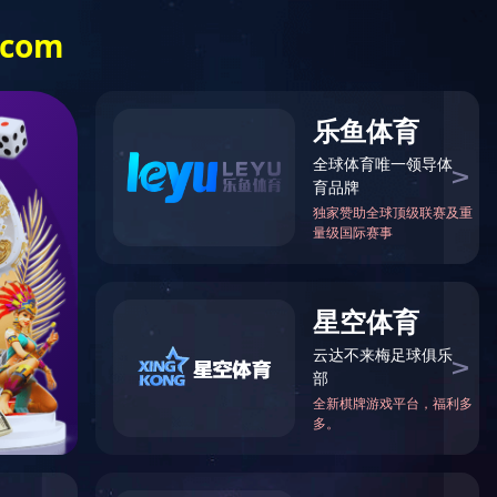
服务电话：0318-6170886 |
English
荣誉资质
新闻动态
乐竞(中国)一站式服
务官网