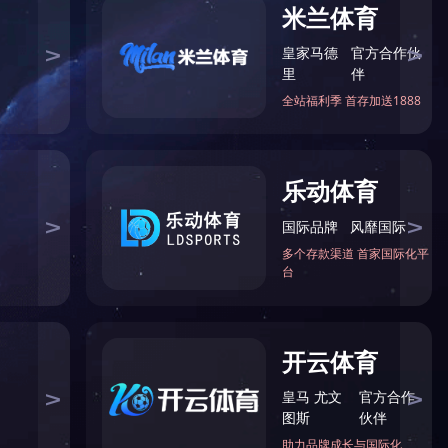
当前位置：
首页
>
产品中心
>
填料密封
6:36:25