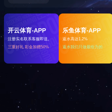
乐竞(中国)一站式服务官
Contact us
网
盘根也叫
电话：0318-6170886
封。广泛
传真：0318-6170885
地址：河北省深州市经济开发区博
陵东路106号
Copyright@2018 乐竞 Al
九游·官方网站
|
星空·官方端网站登录入口
|