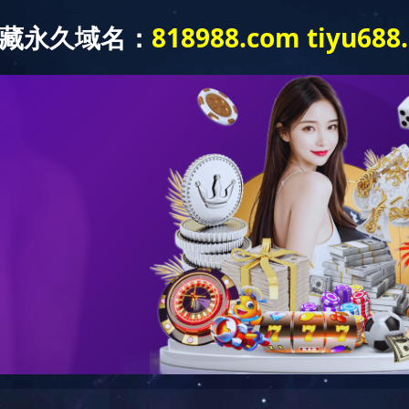
远征研发中心
创新能力
集团文化