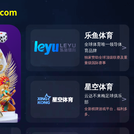
服务电话：0318-6170886 |
English
荣誉资质
新闻动态
乐竞(中国)一站式服
务官网