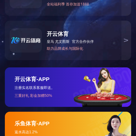
省发改委领导来我公司调研走访...
交通运输行业标准《桥梁支座用高分子材料滑板》 送审稿审查会在京召开...
河北省科学院与远征环保科技有限公司能源与环境新材料成果转化基地签约暨揭牌仪式...
衡水安全局长参观...
氟塑料行业兴氟沙龙...
组织客户体验深州蜜桃采摘...
衡水市委书记新项目开发参观...
消防小组训练...
核酸检测演练...
衡水安全局长参观...
版权所有：乐竞