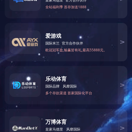
消防小组训练...
桥梁支座纯聚四氟乙烯滑板
桥梁支座改性聚四氟乙烯滑板
汽车高压共轨密封圈
衡水安全局长参观...
超高性能聚四氟乙烯滑板
桥梁支座改性超高分子量聚乙烯滑板
新闻中心
查看更多
核酸检测演练...
核酸检测演练...
国庆升旗仪式...