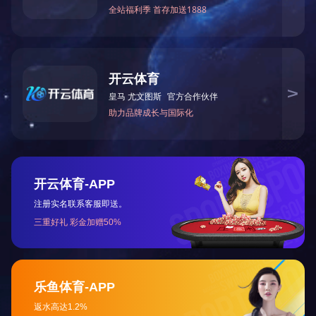
省发改委领导来我公司调研走访...
交通运输行业标准《桥梁支座用高分子材料滑板》 送审稿审查会在京召开...
河北省科学院与远征环保科技有限公司能源与环境新材料成果转化基地签约暨揭牌仪式...
氟塑料行业兴氟沙龙...
组织客户体验深州蜜桃采摘...
衡水市委书记新项目开发参观...
消防小组训练...
衡水安全局长参观...
版权所有：乐竞