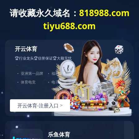
乐竞
交通运输行业标准《桥梁支座用高分子材料
首页
关于我们
滑板》 送审稿审查会在京召开...
产品中心
远征研发中心
关于我们
产品中心
公司新闻
集团文化
河北省科学院与远征环保科技有限公司能源
创新能力
与环境新材料成果转化基地签约暨揭牌仪
集团文化
荣誉资质
研发中心
行业资讯
乐竞(中国)一
站式服务官网
式...
荣誉资质
新闻动态
最 新
氟塑料行业兴氟沙龙...
动 态