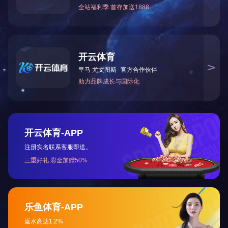
省发改委领导来我公司调研走访...
交通运输行业标准《桥梁支座用高分子材料滑板》 送审稿审查会在京召开...
河北省科学院与远征环保科技有限公司能源与环境新材料成果转化基地签约暨揭牌仪式...
氟塑料行业兴氟沙龙...
组织客户体验深州蜜桃采摘...
衡水市委书记新项目开发参观...
消防小组训练...
衡水安全局长参观...
版权所有：乐竞