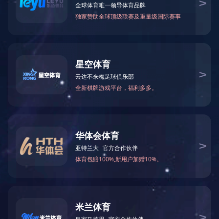
乐竞(中国)一站式服
务官网
关于我们
消防小组训练...
查看更多
乐竞(中国)一站式服
乐竞是中国塑协氟塑料专委会副理事长单位，高新技术企
务官网
业。企业注册资金5000万元，位于河北省深州经济开发区，
南邻307国道与黄石高速公路，东临深州火车站与大广高速
公路，交通便利。 多年来，企业以资本为纽带，以技术为支
撑，以氟材料开发为主线，先后投资两亿多元建设了深州市
远征氟塑料有限公司、深州市远征高分子复合材料有限公司
衡水安全局长参观...
和河北远征环保科技有限公司，形成了一个产品互补、资源
共享，互惠互利，集产品研发、生产制造、销售服务为一体
的产业集群。 企业先后与清华大学、西安交大、上海交...
推荐产品
查看更多
核酸检测演练...