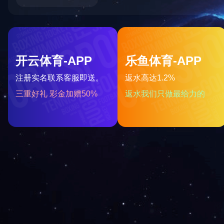
Copyright@2018 乐竞 A