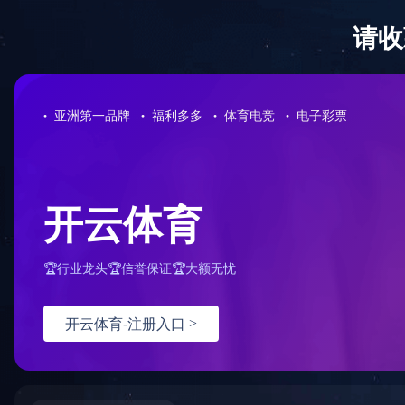
欢迎进入乐竞官方网站！
首页
关于我们
产品中心