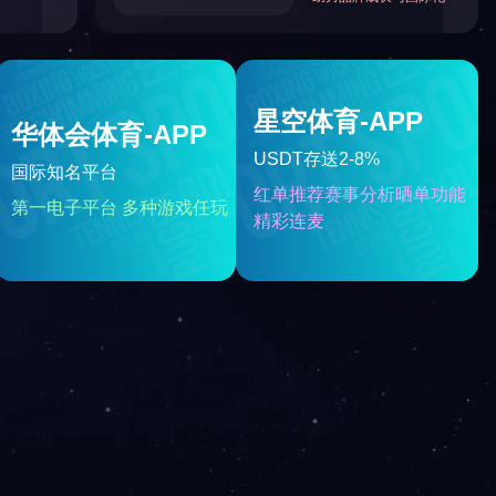
备 13118202000210号