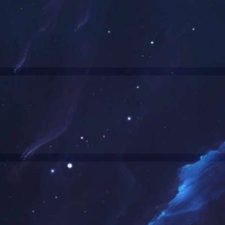
热器 | 柴油共轨油泵密封件 | 防腐制品 | 无油润滑轴承
力
中国轻工业联合会科学技