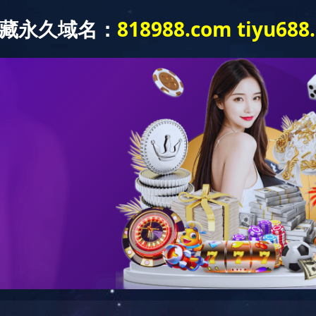
远征研发中心
创新能力
集团文化