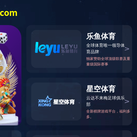
服务电话：0318-6170886 |
English
荣誉资质
新闻动态
乐竞(中国)一站式服
务官网