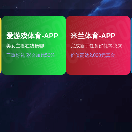
复合材料滑板国内先进
复合材料滑板科学技术成果